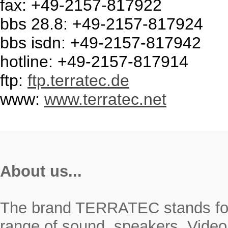
fax: +49-2157-817922
bbs 28.8: +49-2157-817924
bbs isdn: +49-2157-817942
hotline: +49-2157-817914
ftp:
ftp.terratec.de
www:
www.terratec.net
About us...
The brand TERRATEC stands for r
range of sound, speakers, Video