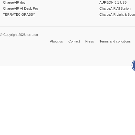
ChargeAIR dot!
AUREON 5.1 USB
ChargeAIR All Desk Pro
ChargeAIR All Station
TERRATEC GRABBY
ChargeAIR Light & Sou
© Copyright 2026 terratec
About us
Contact
Press
Terms and conditions