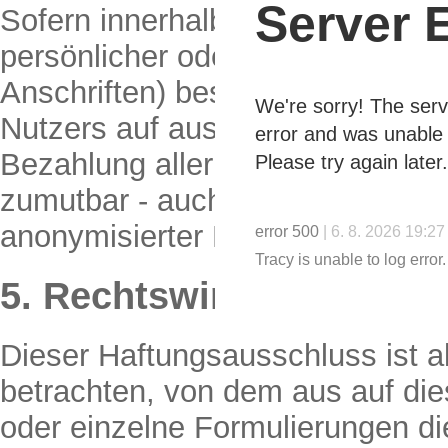
Server 
Sofern innerhalb des Internetan
persönlicher oder geschäftliche
Anschriften) besteht, so erfolgt
We're sorry! The serv
Nutzers auf ausdrücklich freiwi
error and was unable 
Bezahlung aller angebotenen Die
Please try again later.
zumutbar - auch ohne Angabe so
anonymisierter Daten oder eine
error 500
| 6. 8. 2026 19:27
Tracy is unable to log error.
5. Rechtswirksamkeit d
Dieser Haftungsausschluss ist al
betrachten, von dem aus auf die
oder einzelne Formulierungen di