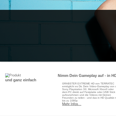
Nimm Dein Gameplay auf - in H
und ganz einfach
GRABSTER EXTREME HD von TERRATEC
ermöglicht es Dir, Dein Video-Gameplay von 
Sony Playstation 3®, Microsoft Xbox® oder
dem PC direkt auf Festplatte oder USB Stick
aufzunehmen und die Videos mit Deinen
Freunden zu teilen - und das in HD Qualität m
bis zu 1080p
Mehr Infos...