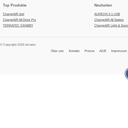
Top Produkte
Neuheiten
ChargeAIR dot!
AUREON 5.1 USB
ChargeAIR All Desk Pro
ChargeAIR All Station
TERRATEC GRABBY
ChargeAIR Light & Sou
© Copyright 2026 terratec
Über uns
Kontakt
Presse
AGB
Impressum