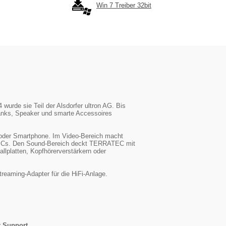
Win 7 Treiber 32bit
urde sie Teil der Alsdorfer ultron AG. Bis
anks, Speaker und smarte Accessoires
oder Smartphone. Im Video-Bereich macht
d PCs. Den Sound-Bereich deckt TERRATEC mit
lplatten, Kopfhörerverstärkern oder
reaming-Adapter für die HiFi-Anlage.
r Support