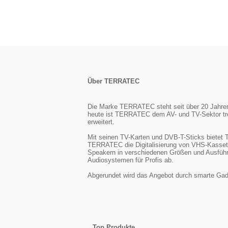
Über TERRATEC
Die Marke TERRATEC steht seit über 20 Jahren f
heute ist TERRATEC dem AV- und TV-Sektor tre
erweitert.
Mit seinen TV-Karten und DVB-T-Sticks biete
TERRATEC die Digitalisierung von VHS-Kasset
Speakern in verschiedenen Größen und Ausführu
Audiosystemen für Profis ab.
Abgerundet wird das Angebot durch smarte Gadg
Top Produkte