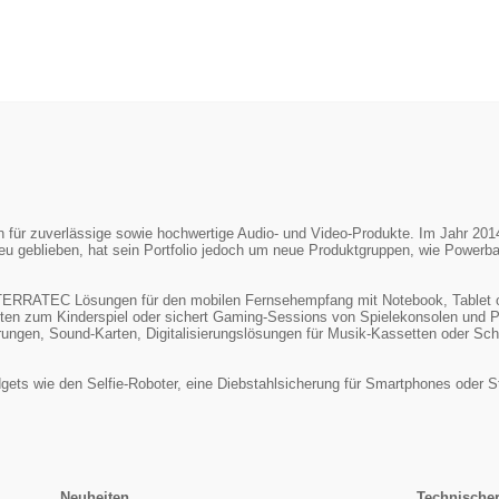
ür zuverlässige sowie hochwertige Audio- und Video-Produkte. Im Jahr 2014 w
u geblieben, hat sein Portfolio jedoch um neue Produktgruppen, wie Powerb
t TERRATEC Lösungen für den mobilen Fernsehempfang mit Notebook, Tablet 
ten zum Kinderspiel oder sichert Gaming-Sessions von Spielekonsolen un
ngen, Sound-Karten, Digitalisierungslösungen für Musik-Kassetten oder Schal
ets wie den Selfie-Roboter, eine Diebstahlsicherung für Smartphones oder St
Neuheiten
Technische