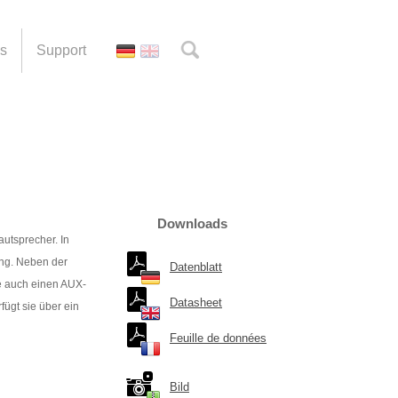
es
Support
Downloads
utsprecher. In
ung. Neben der
Datenblatt
ie auch einen AUX-
Datasheet
fügt sie über ein
Feuille de données
Bild