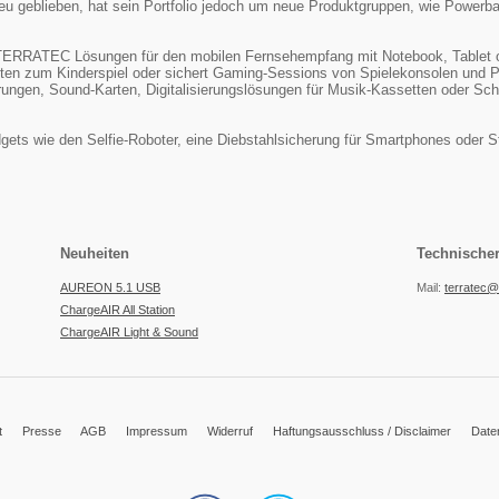
u geblieben, hat sein Portfolio jedoch um neue Produktgruppen, wie Powerb
t TERRATEC Lösungen für den mobilen Fernsehempfang mit Notebook, Tablet 
ten zum Kinderspiel oder sichert Gaming-Sessions von Spielekonsolen un
ngen, Sound-Karten, Digitalisierungslösungen für Musik-Kassetten oder Schal
ets wie den Selfie-Roboter, eine Diebstahlsicherung für Smartphones oder St
Neuheiten
Technische
AUREON 5.1 USB
Mail:
terratec@
ChargeAIR All Station
ChargeAIR Light & Sound
t
Presse
AGB
Impressum
Widerruf
Haftungsausschluss / Disclaimer
Date