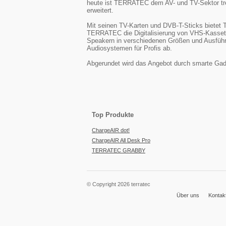
heute ist TERRATEC dem AV- und TV-Sektor tre
erweitert.
Mit seinen TV-Karten und DVB-T-Sticks biete
TERRATEC die Digitalisierung von VHS-Kasset
Speakern in verschiedenen Größen und Ausführu
Audiosystemen für Profis ab.
Abgerundet wird das Angebot durch smarte Gadg
Top Produkte
ChargeAIR dot!
ChargeAIR All Desk Pro
TERRATEC GRABBY
© Copyright 2026 terratec
Über uns
Kontak