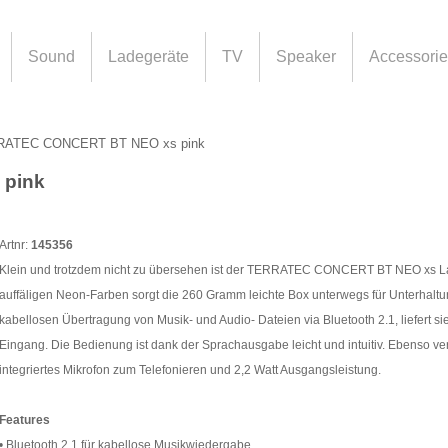
Sound
Ladegeräte
TV
Speaker
Accessori
RATEC CONCERT BT NEO xs pink
pink
Artnr:
145356
Klein und trotzdem nicht zu übersehen ist der TERRATEC CONCERT BT NEO xs La
auffäligen Neon-Farben sorgt die 260 Gramm leichte Box unterwegs für Unterhalt
kabellosen Übertragung von Musik- und Audio- Dateien via Bluetooth 2.1, liefert s
Eingang. Die Bedienung ist dank der Sprachausgabe leicht und intuitiv. Ebenso ver
integriertes Mikrofon zum Telefonieren und 2,2 Watt Ausgangsleistung.
Features
• Bluetooth 2.1 für kabellose Musikwiedergabe