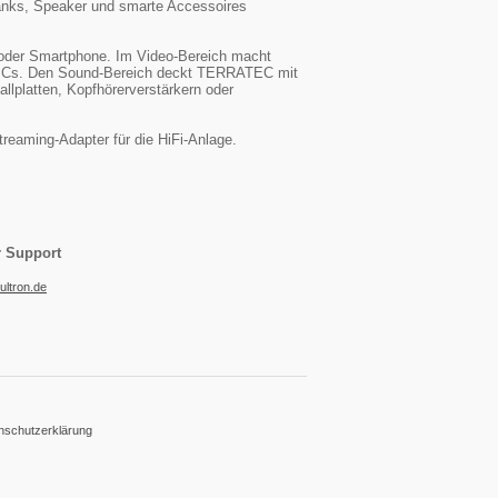
anks, Speaker und smarte Accessoires
oder Smartphone. Im Video-Bereich macht
d PCs. Den Sound-Bereich deckt TERRATEC mit
lplatten, Kopfhörerverstärkern oder
reaming-Adapter für die HiFi-Anlage.
r Support
ultron.de
nschutzerklärung