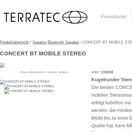
Powerbanks
Produktübersicht
/
Speaker Bluetooth Speaker
/ CONCERT BT MOBILE ST
CONCERT BT MOBILE STEREO
Artnr:
130658
Zoom: Mouseover | Galerie: klicken
Kugelrunder Ste
Die beiden CONCE
mobilen Stereosou
erfolgt kabellos vi
werden, die mindes
bleibt bis zu einer
Quelle hat, kann 