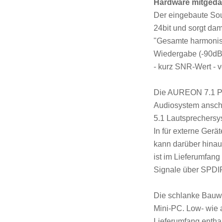
Hardware mitgeda
Der eingebaute Sou
24bit und sorgt dam
"Gesamte harmonisc
Wiedergabe (-90dB)
- kurz SNR-Wert - 
Die AUREON 7.1 PCI
Audiosystem anschl
5.1 Lautsprechersys
In für externe Ger
kann darüber hinau
ist im Lieferumfang 
Signale über SPDIF
Die schlanke Bauwe
Mini-PC. Low- wie 
Lieferumfang enthal