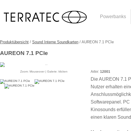
Powerbanks
Produktübersicht
/
Sound Interne Soundkarten
/ AUREON 7.1 PCIe
AUREON 7.1 PCIe
Artnr:
12001
Zoom: Mouseover | Galerie: klicken
Die AUREON 7.1 PCI
Nutzer erhalten e
Anschlussmöglichke
Softwarepanel. PC
Kinosounds erfülle
einen klaren Sound